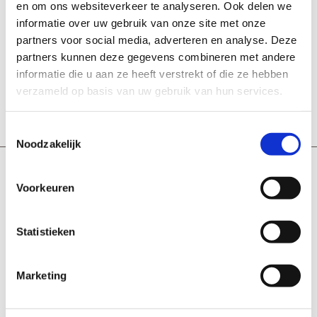
en om ons websiteverkeer te analyseren. Ook delen we
informatie over uw gebruik van onze site met onze
partners voor social media, adverteren en analyse. Deze
partners kunnen deze gegevens combineren met andere
informatie die u aan ze heeft verstrekt of die ze hebben
Hier ziet u nog een zelf ontworpen en gemaakte keuken.
verzameld op basis van uw gebruik van hun services.
Hier met focus op het blad van gepolijst Belgisch
hardsteen.
Toestemmingsselectie
Noodzakelijk
Op maat gemaakte slaapkamerkasten
Voorkeuren
Slaapkamerkasten moeten veel opbergruimte hebben en
Statistieken
handige ophangsystemen. Zoekt u zich vaak wezenloos
naar uw schoenen? Speciaal voor het opbergen van
schoenen heeft Perplex
unieke schoenenlades
ontwikkeld.
Marketing